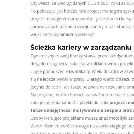
Czy wiesz, że według danych GUS z 2021 roku aż 65%
To pokazuje, jak bardzo rola project managera zysku
project managerem oraz omówi, jakie studia i kurs
sprawdzonych metod rozwoju kariery może stać się 
wejść na tę dynamiczną ścieżkę?
Ścieżka kariery w zarządzaniu
Dynamiczny rozwój branży stawia przed kandydatami 
dróg do osiągnięcia sukcesu w roli kierownika projek
ciągłe podnoszenie kwalifikacji. Wielu doradców zaw
się na lepsze wyniki w pracy. Dlatego warto od razu 
jedynie do teorii, ale także pozwala na rozwijanie umi
Na przykład, w kilku firmach zauważono rosnące zap
zarządzać zmianami. Dla przykładu, rola
project ma
także umiejętności motywowania zespołu oraz
Osoby kierujące projektami muszą znać metodyki zarzą
Warto również zwrócić uwagę na aspekt ciągłego ucz
na którym opiera się dalszy sukces. Co więcej, dla k