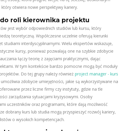
, który otwiera nowe perspektywy kariery.
do roli kierownika projektu
ów jest wybór odpowiednich studiów lub kursu, który
iedzę teoretyczną. Współczesne uczelnie oferują kierunki
et studiami interdyscyplinarnymi. Wielu ekspertów wskazuje,
istyczne kursy, ponieważ pozwalają one na szybkie zdobycie
czania łączy teorię z zajęciami praktycznymi, dając
ojektami. W tym kontekście bardzo pomocne mogą być moduły
projektów. Do tej grupy należy również
project manager - kurs
le umożliwia zdobycie umiejętności, jakie są wykorzystywane na
erowane przez liczne firmy czy instytuty, gdzie na tle
ości zarządzania sytuacjami kryzysowymi. Osoby
iami uczestników oraz programami, które dają możliwość
e dobrany kurs lub studia mogą przyspieszyć rozwój kariery,
alistów o wysokich kompetencjach.