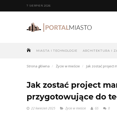
7 SIERPIEŃ 2026
MIASTA I TECHNOLOGIE
ARCHITEKTURA I Z
Strona główna
Życie w mieście
Jak zostać project
Jak zostać project m
przygotowujące do te
22 kwiecień 2025
Życie w mieście
GS
0