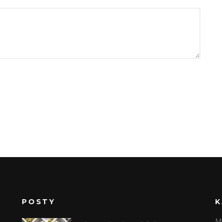
POSTY
K
Mi