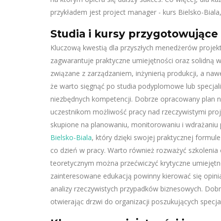
przykładem jest project manager - kurs Bielsko-Biala
Studia i kursy przygotowujące 
Kluczową kwestią dla przyszłych menedżerów projekt
zagwarantuje praktyczne umiejętności oraz solidną w
związane z zarządzaniem, inżynierią produkcji, a naw
że warto sięgnąć po studia podyplomowe lub specjal
niezbędnych kompetencji. Dobrze opracowany plan nau
uczestnikom możliwość pracy nad rzeczywistymi pr
skupione na planowaniu, monitorowaniu i wdrażaniu 
Bielsko-Biala
, który dzięki swojej praktycznej formu
co dzień w pracy. Warto również rozważyć szkolenia of
teoretycznym można przećwiczyć krytyczne umiejętn
zainteresowane edukacją powinny kierować się opin
analizy rzeczywistych przypadków biznesowych. Dobrz
otwierając drzwi do organizacji poszukujących specj