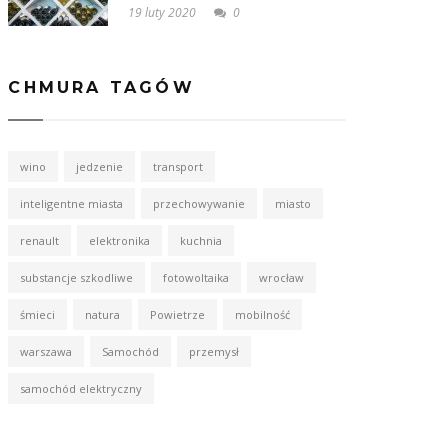
19 luty 2020
0
CHMURA TAGÓW
wino
jedzenie
transport
inteligentne miasta
przechowywanie
miasto
renault
elektronika
kuchnia
substancje szkodliwe
fotowoltaika
wrocław
śmieci
natura
Powietrze
mobilność
warszawa
Samochód
przemysł
samochód elektryczny