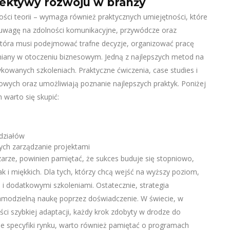
pektywy rozwoju w branży
ści teorii – wymaga również praktycznych umiejętności, które
 uwagę na zdolności komunikacyjne, przywódcze oraz
 która musi podejmować trafne decyzje, organizować pracę
iany w otoczeniu biznesowym. Jedną z najlepszych metod na
kowanych szkoleniach. Praktyczne ćwiczenia, case studies i
owych oraz umożliwiają poznanie najlepszych praktyk. Poniżej
 warto się skupić:
 działów
ch zarządzanie projektami
zarze, powinien pamiętać, że sukces buduje się stopniowo,
k i miękkich. Dla tych, którzy chcą wejść na wyższy poziom,
 i dodatkowymi szkoleniami. Ostatecznie, strategia
amodzielną naukę poprzez doświadczenie. W świecie, w
i szybkiej adaptacji, każdy krok zdobyty w drodze do
e specyfiki rynku, warto również pamiętać o programach