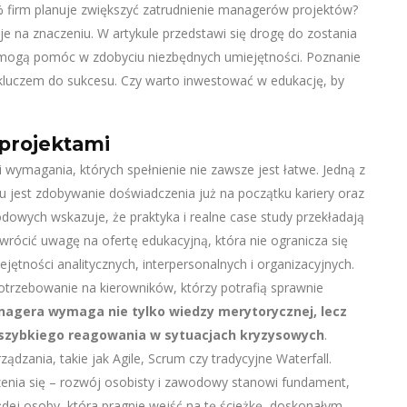
 firm planuje zwiększyć zatrudnienie managerów projektów?
je na znaczeniu. W artykule przedstawi się drogę do zostania
y mogą pomóc w zdobyciu niezbędnych umiejętności. Poznanie
kluczem do sukcesu. Czy warto inwestować w edukację, by
 projektami
wymagania, których spełnienie nie zawsze jest łatwe. Jedną z
tu jest zdobywanie doświadczenia już na początku kariery oraz
odowych wskazuje, że praktyka i realne case study przekładają
zwrócić uwagę na ofertę edukacyjną, która nie ogranicza się
ejętności analitycznych, interpersonalnych i organizacyjnych.
otrzebowanie na kierowników, którzy potrafią sprawnie
nagera wymaga nie tylko wiedzy merytorycznej, lecz
 szybkiego reagowania w sytuacjach kryzysowych
.
dzania, takie jak Agile, Scrum czy tradycyjne Waterfall.
enia się – rozwój osobisty i zawodowy stanowi fundament,
ażdej osoby, która pragnie wejść na tę ścieżkę, doskonałym