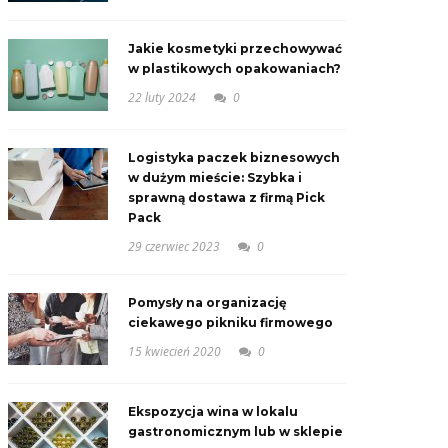
Jakie kosmetyki przechowywać
w plastikowych opakowaniach?
22 luty 2024
0
Logistyka paczek biznesowych
w dużym mieście: Szybka i
sprawną dostawa z firmą Pick
Pack
29 czerwiec 2023
0
Pomysły na organizację
ciekawego pikniku firmowego
15 kwiecień 2020
0
Ekspozycja wina w lokalu
gastronomicznym lub w sklepie