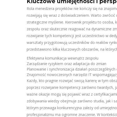
Kluczowe umiejętności i pers
Rola menedżera projektów nie kończy się na znajomo
rozwijają się wraz z doświadczeniem. Warto zwrócić
strategiczne myślenie. Kierownik projektu to osoba,
zespołu oraz skutecznie reagować na dynamiczne zm
rozwijanie tych kompetencji jest uczestnictwo w dedy
warsztaty przygotowują uczestników do realiów rynk
przedstawiono kilka kluczowych obszarów, na których
Efektywna komunikacja wewnątrz zespołu
Zarządzanie ryzykiem oraz adaptacja do zmian
Planowanie i synchronizacja działań poszczególnych
Znajomość nowoczesnych narzędzi IT wspomagający
Każdy, kto pragnie rozwijać swoją karierę w tym obs
poprzez rozwijanie kompetencji zarówno twardych, ja
ważne okazje mogą się pojawić wraz z certyfikacjami
zdobywania wiedzy obejmuje zarówno studia, jak i s
którym przewaga konkurencyjna zależy od umiejętnośc
profesjonalizmu ma ogromne znaczenie. W kontekści